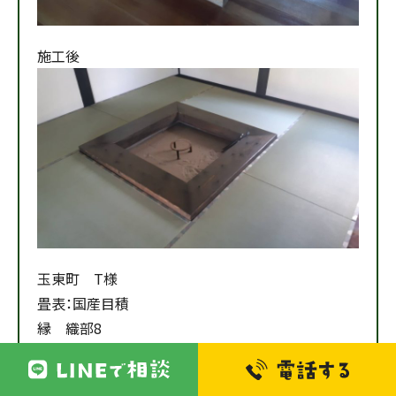
施工後
玉東町 T様
畳表：国産目積
縁 織部8
囲炉裏の周りに畳を敷くことで、居心地の良い空間に
なりました。