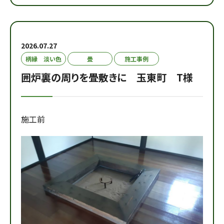
2026.07.27
柄縁 淡い色
畳
施工事例
囲炉裏の周りを畳敷きに 玉東町 T様
施工前