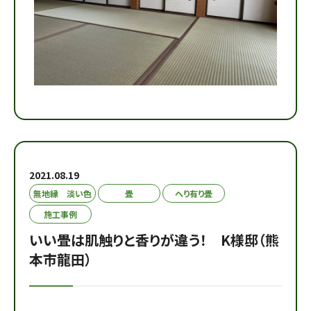
2021.08.19
無地縁 淡い色
畳
へり有り畳
施工事例
いい畳は肌触りと香りが違う！ K様邸（熊
本市龍田）