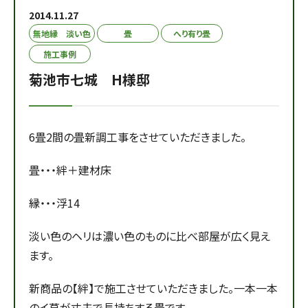
2014.11.27
無地縁 淡い色
畳
へり有り畳
施工事例
菊池市七城 H様邸
6畳2間の畳新調工事をさせていただきました。
畳・・・絆＋建材床
縁・・・浮14
淡い色のヘリは濃い色のものに比べ部屋が広く見え
ます。
新商品の【絆】で施工させていただきました。一本一本
のイ草が丈夫で長持ちする畳です。