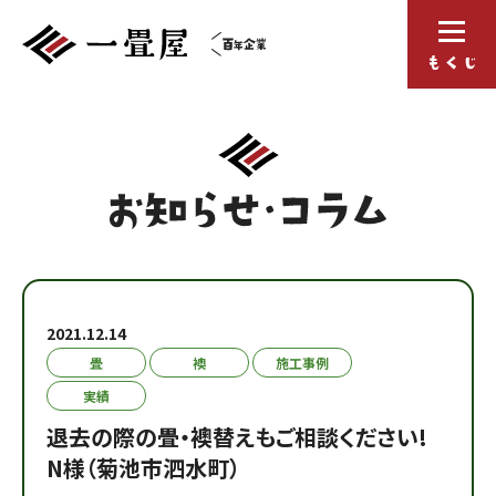
2021.12.14
畳
襖
施工事例
実績
退去の際の畳・襖替えもご相談ください!
N様（菊池市泗水町）