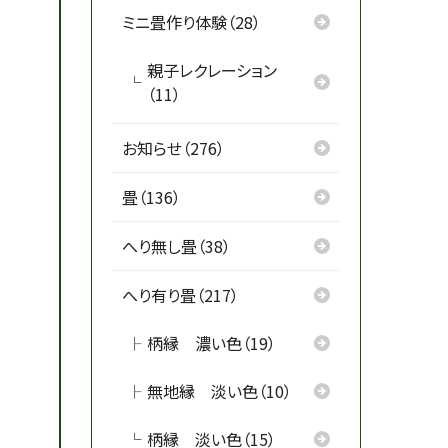
ミニ畳作り体験（28）
親子レクレーション
（11）
お知らせ（276）
畳（136）
へり無し畳（38）
へり有り畳（217）
柄縁 濃い色（19）
無地縁 淡い色（10）
柄縁 淡い色（15）