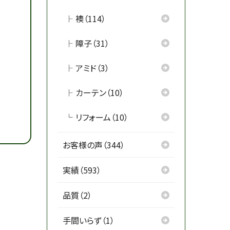
襖（114）
障子（31）
アミド（3）
カーテン（10）
リフォーム（10）
お客様の声（344）
実績（593）
品質（2）
手間いらず（1）