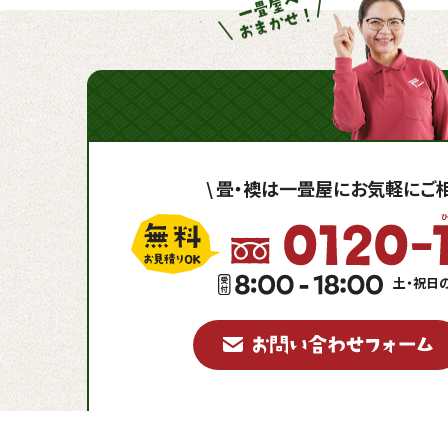
\
畳・襖は一畳屋に
お気軽にご相
土・祝日