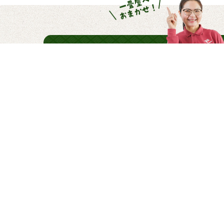
\
畳・襖は一畳屋に
お気軽にご相
土・祝日