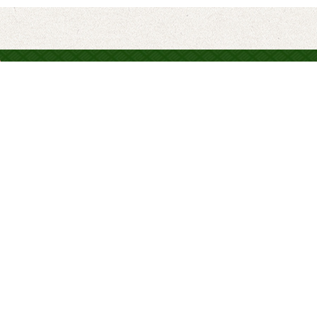
談ください！
/
\
LINEで問い合わ
LINEで「友だち登
力すると概算のお見
の日程調整や連絡事
の工事もOK！（ご予約が必要です）
お得な情報も配信中
個人情報保護方針