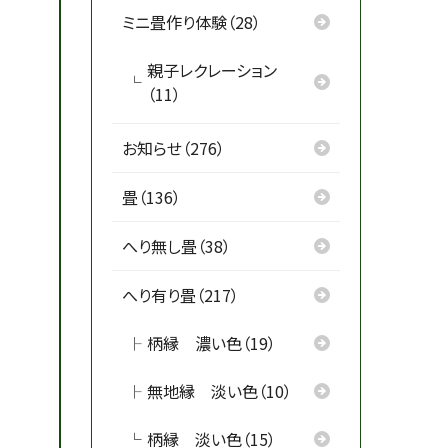
ミニ畳作り体験（28）
親子レクレーション
（11）
お知らせ（276）
畳（136）
へり無し畳（38）
へり有り畳（217）
柄縁 濃い色（19）
無地縁 淡い色（10）
柄縁 淡い色（15）