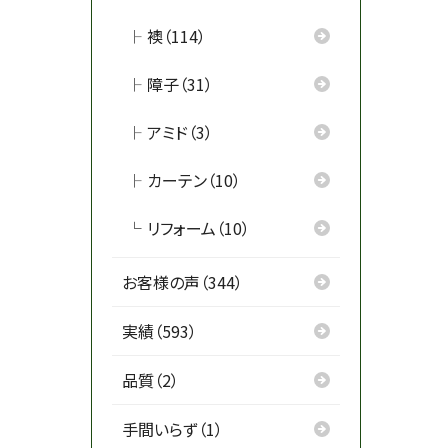
襖（114）
障子（31）
アミド（3）
カーテン（10）
リフォーム（10）
お客様の声（344）
実績（593）
品質（2）
手間いらず（1）