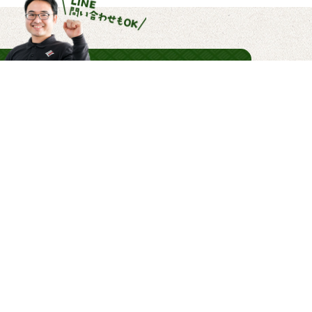
せ・
カンタンお見積もりができます！
/
録」をして必要な情報を入
積が可能です。工事の際
項のやり取りにも便利！
！