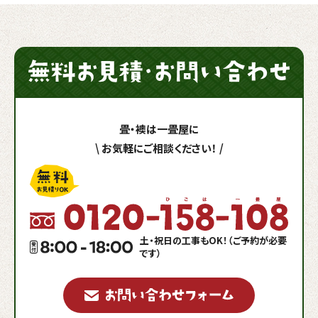
畳・襖は一畳屋に
\
お気軽にご相談ください！
/
土・祝日の工事もOK！（ご予約が必要
です）