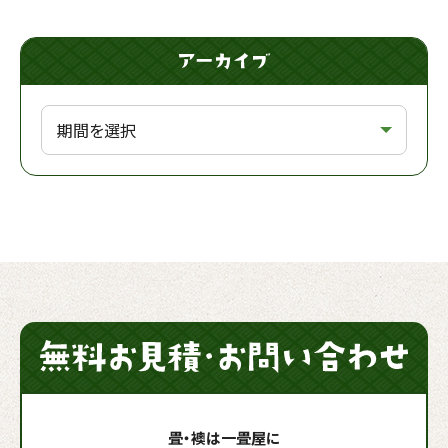
畳・襖は一畳屋に