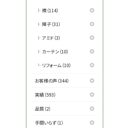
襖（114）
障子（31）
アミド（3）
カーテン（10）
リフォーム（10）
お客様の声（344）
実績（593）
品質（2）
手間いらず（1）