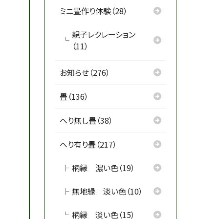
ミニ畳作り体験（28）
親子レクレーション
（11）
お知らせ（276）
畳（136）
へり無し畳（38）
へり有り畳（217）
柄縁 濃い色（19）
無地縁 淡い色（10）
柄縁 淡い色（15）