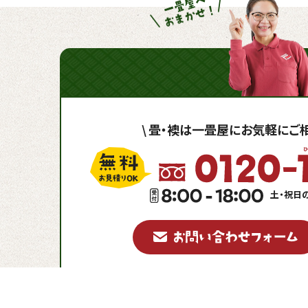
\
畳・襖は一畳屋に
お気軽にご相
土・祝日