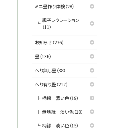
ミニ畳作り体験（28）
親子レクレーション
（11）
お知らせ（276）
畳（136）
へり無し畳（38）
へり有り畳（217）
柄縁 濃い色（19）
無地縁 淡い色（10）
柄縁 淡い色（15）