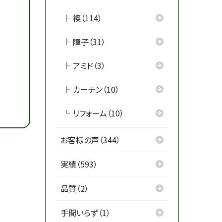
襖（114）
障子（31）
アミド（3）
カーテン（10）
リフォーム（10）
お客様の声（344）
実績（593）
品質（2）
手間いらず（1）