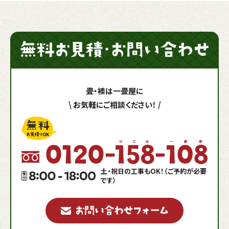
畳・襖は一畳屋に
\
お気軽にご相談ください！
/
土・祝日の工事もOK！（ご予約が必要
です）