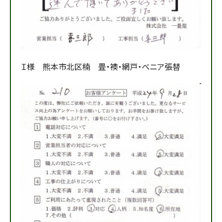
Ｉ様 熊本市北区楠 畳・襖・網戸・ベニア張替