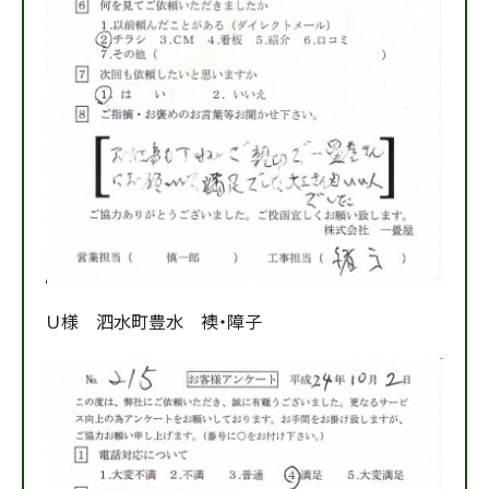
Ｕ様 泗水町豊水 襖・障子