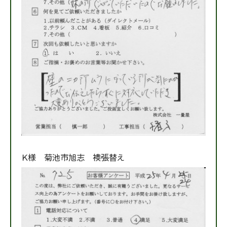
Ｋ様 菊池市旭志 襖張替え