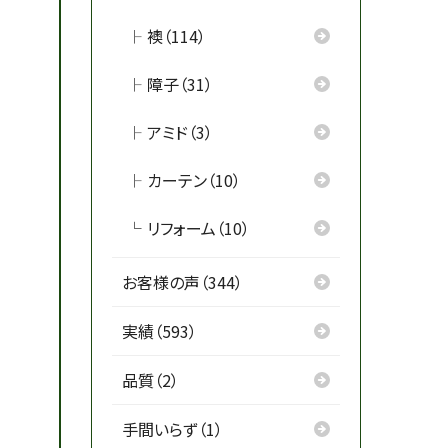
襖（114）
障子（31）
アミド（3）
カーテン（10）
リフォーム（10）
お客様の声（344）
実績（593）
品質（2）
手間いらず（1）