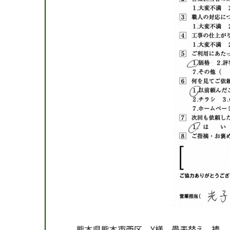
熊本県熊本市西区 Y様 畳表替え 襖