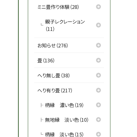
ミニ畳作り体験（28）
親子レクレーション
（11）
お知らせ（276）
畳（136）
へり無し畳（38）
へり有り畳（217）
柄縁 濃い色（19）
無地縁 淡い色（10）
柄縁 淡い色（15）