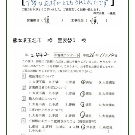
熊本県玉名市 I様 畳表替え 襖