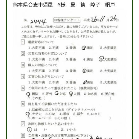
熊本県合志市須屋 Y様 畳 襖 障子 網戸