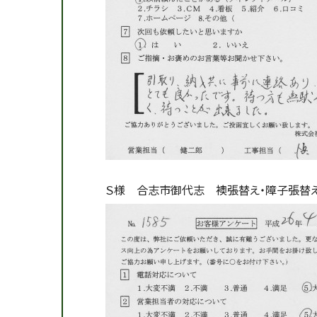
Ｓ様 合志市御代志 襖張替え・障子張替