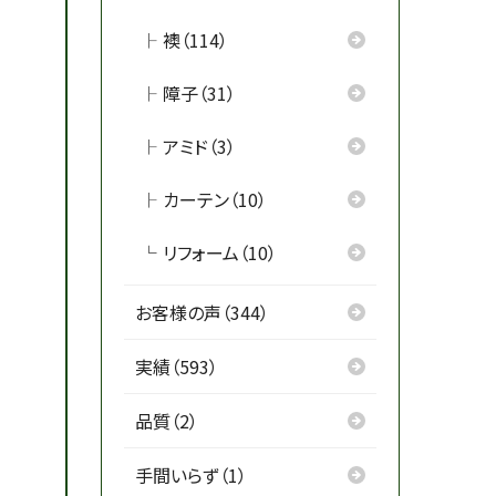
襖（114）
障子（31）
アミド（3）
カーテン（10）
リフォーム（10）
お客様の声（344）
実績（593）
品質（2）
手間いらず（1）