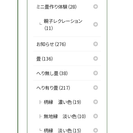
ミニ畳作り体験（28）
親子レクレーション
（11）
お知らせ（276）
畳（136）
へり無し畳（38）
へり有り畳（217）
柄縁 濃い色（19）
無地縁 淡い色（10）
柄縁 淡い色（15）