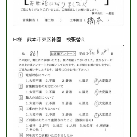
Ｈ様 熊本市東区神園 襖張替え