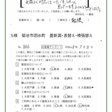
Ｓ様 菊池市泗水町 畳新調・表替え・襖張替え