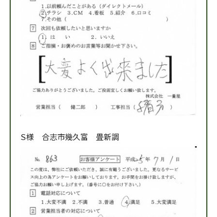
Ｓ様 合志市幾久富 畳新調