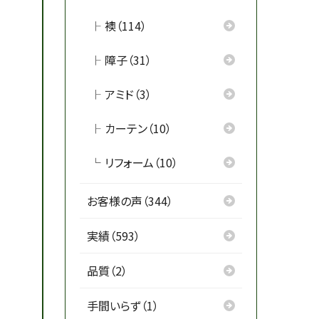
襖（114）
障子（31）
アミド（3）
カーテン（10）
リフォーム（10）
お客様の声（344）
実績（593）
品質（2）
手間いらず（1）