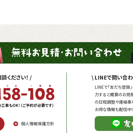
談ください！
/
\
LINEで問い合わ
LINEで「友だち登
力すると概算のお見
の日程調整や連絡事
の工事もOK！（ご予約が必要です）
お得な情報も配信中
個人情報保護方針