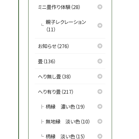
ミニ畳作り体験（28）
親子レクレーション
（11）
お知らせ（276）
畳（136）
へり無し畳（38）
へり有り畳（217）
柄縁 濃い色（19）
無地縁 淡い色（10）
柄縁 淡い色（15）