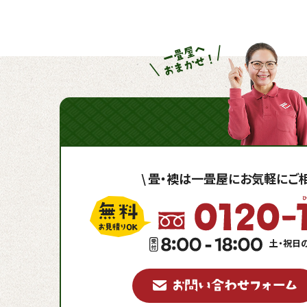
\
畳・襖は一畳屋に
お気軽にご相
土・祝日