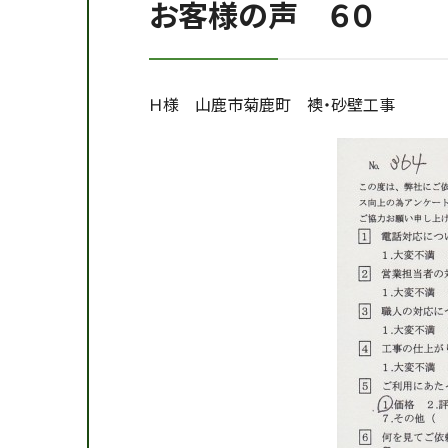
お客様の声 ６０
Ｈ様 山鹿市菊鹿町 襖・砂壁工事